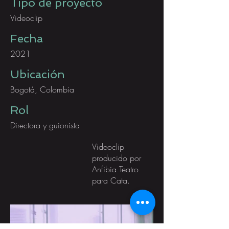
Tipo de proyecto
Videoclip
Fecha
2021
Ubicación
Bogotá, Colombia
Rol
Directora y guionista
Videoclip
producido por
Anfibia Teatro
para Cata.