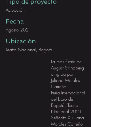
Tipo de proyecto
Actuación
Fecha
Agosto 2021
Ubicación
Teatro Nacional, Bogotá
La más fuerte de
August Strindberg
dirigida por
Juliana Morales
Carreño
Feria Internacional
del Libro de
Bogotá, Teatro
Nacional 2021
Señorita X Juliana
Morales Carreño